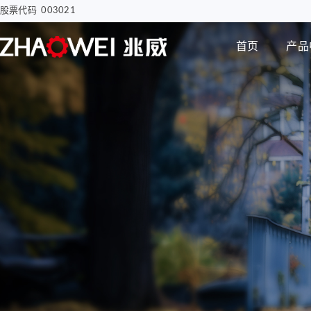
股票代码 003021
首页
产品
汽车电子
智慧医疗
步进电机
编码器
智能汽车屏幕解决方案
骨科手术创面清洗泵
电子驻车MGU
胰岛素注射泵
Φ8mm 编码器
研发实力
企业动态
公司介绍
电机
智能尾门伸缩
移液工作站驱动系统
Φ12mm 编码器
拇指并排直线电机
Φ22mm 编码器
Φ12mm拇指直线电机
Φ38mm 编码器
Φ12mm掌心直线电
机-1
无刷空心杯电机
Φ12mm掌心直线电