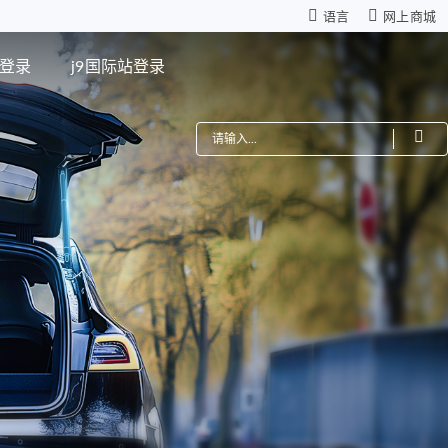
语言
网上商城
站登录
j9国际站登录
费
机器人
星减速箱（高性能版）
零背隙齿轮箱
模组
仿生机器人灵巧手
距调节驱动系统
ZWSMD Φ4mm系列
电路板
ZWSMD Φ6mm系列
ZWSMD Φ8mm系列
ZWSMD Φ10mm系列
ZWSMD Φ12mm系列
ZWSMD Φ16mm系列
ZWSMD Φ19mm系列