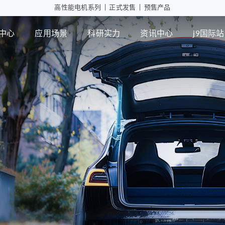
高性能电机系列
|
正式发售
|
预售产品
中心
应用场景
科研实力
资讯中心
j9国际
工业自动化
智能消
行星减速箱
行
高性能电机应用
摄像头
微型瞳
PD版本
MD版本
可持续发展
设计实力
展会活动
j9国际站登录
智能制造
行业资讯
检测能力
常见问题
ZWPD Φ4.3mm系列
ZWMD Φ3.4mm系列
ZWPD Φ6mm系列
ZWMD Φ4.3mm系列
ZWPD Φ8mm系列
ZWMD Φ6mm系列
ZWPD Φ10mm系列
ZWMD Φ8mm系列
ZWPD Φ12mm系列
ZWMD Φ10mm系列