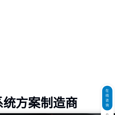
在
线
系统方案制造商
咨
询