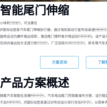
Φ4mm（MC0408）
机-2
智能尾门伸缩
Φ6mm（CL0623）
Φ8mm（MC0820）
小体积，可当重任
Φ8mm（MC0824）
j9国际站登录汽车尾门伸缩执行器，通过电机驱动行星传动减速
Φ10mm （MC1028）
旋转运动为螺杆输出扭矩，推动尾门撑杆做升降运动。该产品
Φ12mm（MC1223）
空间内输出较大支撑力矩，广泛适用SUV、轿车等汽车
Φ12mm（MC1226）
Φ12mm（MC1237）
方案咨询
了解
Φ16mm（MC1625）
Φ16mm（MC四极
1625）
产品方案概述
Φ19mm（MC1958）
Φ22mm （MC2232）
随着汽车智能化发展，汽车电动尾门凭借着操作方便、运行稳
Φ22mm（MC2250）
于此，j9国际站登录通过对传动设计进行优化，以简